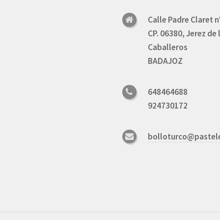
Calle Padre Claret n
CP. 06380, Jerez de 
Caballeros
BADAJOZ
648464688
924730172
bolloturco@pastel