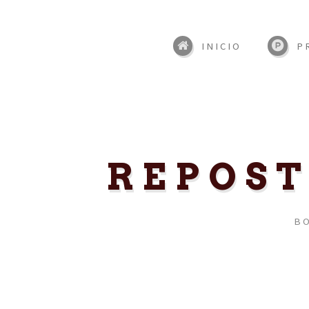
INICIO
P
REPOST
BO