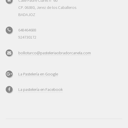
Calle Padre Claret nº 60
CP. 06380, Jerez de los Caballeros
BADAJOZ
648464688
924730172
bolloturco@pasteleriaobradorcanela.com
La Pastelería en Google
La pastelería en Facebook